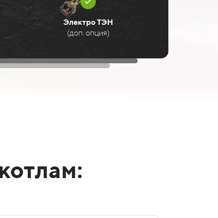
Электро ТЭН
(доп. опция)
котлам: