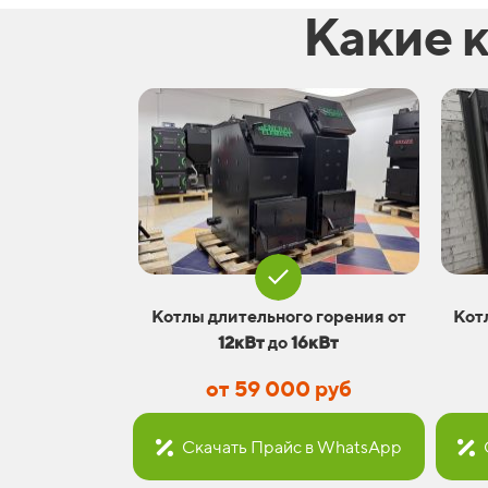
Какие 
Котлы длительного горения от
Кот
12кВт
до
16кВт
от 59 000 руб
Скачать Прайс в WhatsApp