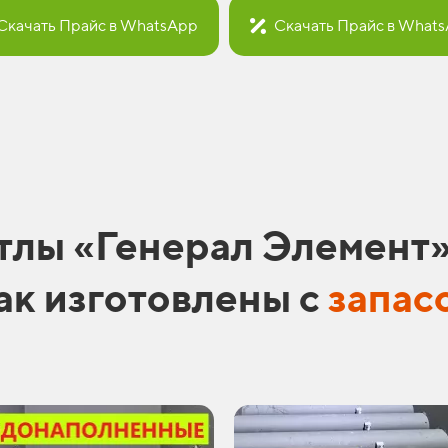
Скачать Прайс в WhatsApp
Скачать Прайс в What
тлы «Генерал Элемент
ак изготовлены с
запас