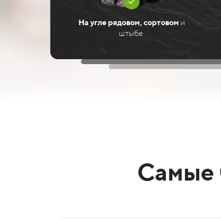
На угле рядовом, сортовом
и
штыбе
Самые 