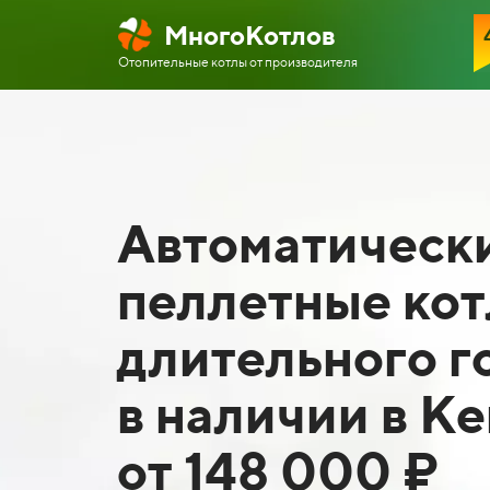
МногоКотлов
Отопительные котлы от
производителя
Автоматическ
пеллетные ко
длительного г
в наличии в К
от 148 000 ₽