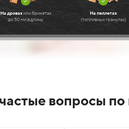
На дровах
или брикетах
На пеллетах
до 50 ми в длину
(топливных гранулах)
частые вопросы по 