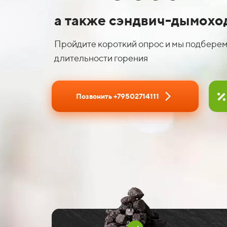
а также сэндвич-дымохо
Пройдите короткий опрос и мы подберем 
длительности горения
Позвонить +79502714111