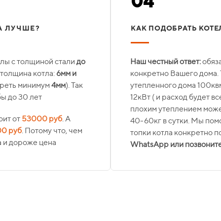
04
А ЛУЧШЕ?
КАК ПОДОБРАТЬ КОТЕ
лы с толщиной стали
до
Наш честный ответ:
обяз
я толщина котла:
6мм и
конкретно Вашего дома. 
треть минимум
4мм
). Так
утепленного дома 100кв
бы до 30 лет
12кВт ( и расход будет вс
плохим утеплением может
оит от
53000 руб
. А
40-60кг в сутки. Мы по
00 руб
. Потому что, чем
топки котла конкретно п
а и дороже цена
WhatsApp или позвонит