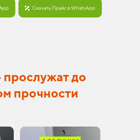
sApp
Скачать Прайс в WhatsApp
»
прослужат до
ом прочности