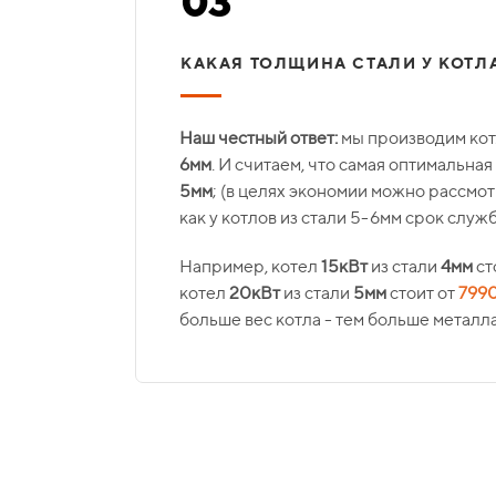
03
КАКАЯ ТОЛЩИНА СТАЛИ У КОТЛ
Наш честный ответ:
мы производим кот
6мм
. И считаем, что самая оптимальна
5мм
; (в целях экономии можно рассмо
как у котлов из стали 5-6мм срок служ
Например, котел
15кВт
из стали
4мм
ст
котел
20кВт
из стали
5мм
стоит от
799
больше вес котла - тем больше металл