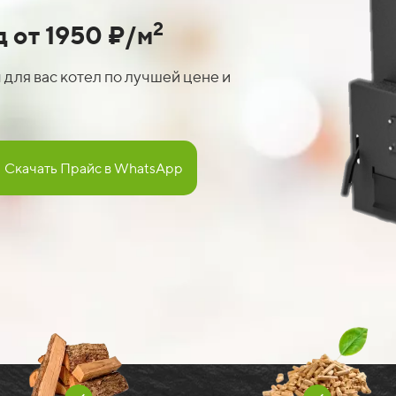
2
д от
1950
₽
/м
для вас котел по лучшей цене и
Скачать Прайс в WhatsApp