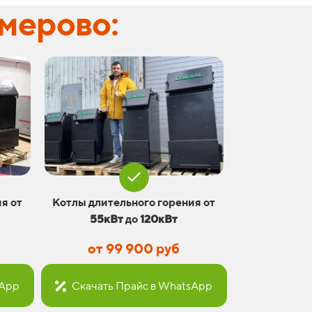
емерово:
я от
Котлы длительного горения от
55кВт
до
120кВт
от 99 900 руб
sApp
Скачать Прайс в WhatsApp