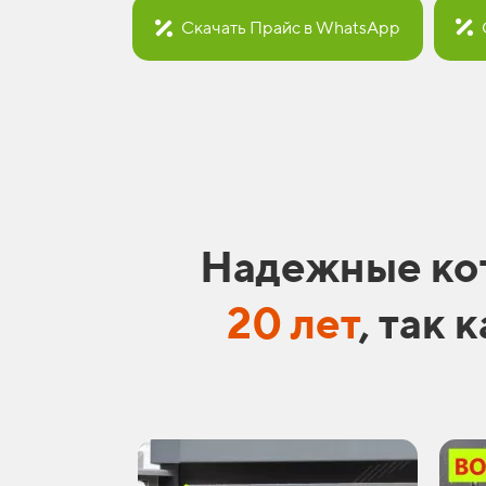
Скачать Прайс в WhatsApp
Надежные ко
20 лет
,
так к