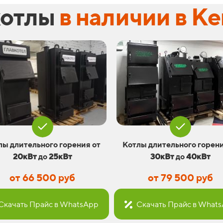
котлы
в наличии в К
лы длительного горения от
Котлы длительного горени
20кВт
до
25кВт
30кВт
до
40кВт
от 66 500 руб
от 79 500 руб
Скачать Прайс в WhatsApp
Скачать Прайс в What