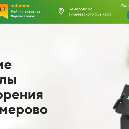
Пиши
4,7
Кемерово ул.
Рейтинг в сервисе
Тухачевского 58а кор5
Яндекс Карты
ие
тлы
орения
емерово