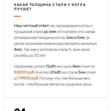
КАКАЯ ТОЛЩИНА СТАЛИ У КОТЛА
ЛУЧШЕ?
Наш честный ответ:
мы производим котлы с
толщиной стали
до 6мм
. И считаем, что самая
оптимальная толщина котла:
6мм и 5мм
; (в
целях экономии можно рассмотреть минимум
4мм
). Так как у котлов из стали 5-6мм срок
службы до 30 лет
Например, котел
15кВт
из стали
4мм
стоит от
53000 руб
. А котел
20кВт
из стали
5мм
стоит
от
79900 руб
. Потому что, чем больше вес
котла - тем больше металла и дороже цена