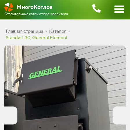
МногоКотлов
Отопительные котлы от
производителя
Главная страница
›
Каталог
›
Standart 30, General Element