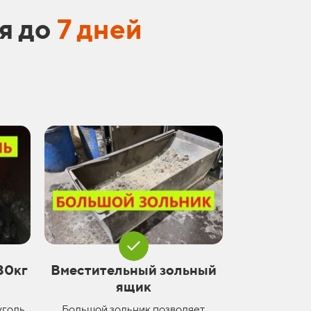
я до
7 дней
30кг
Вместительный зольный
в
ящик
уголь
Большой зольник позволяет