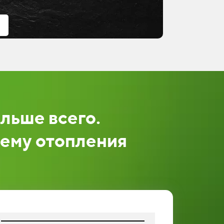
ольше всего
.
хему отопления