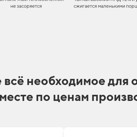
не засоряется
сжигается маленькими пор
е
всё необходимое для 
месте
по ценам произв