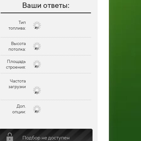
Ваши ответы:
Вопрос 2 из 5
Высота пот
Тип
топлива:
До 2.4 м
От 2.4 до 2.8
Высота
потолка:
От 2.8 до 3.2
Свыше 3.2
Площадь
строения:
Частота
загрузки
Доп.
опции:
Подбор не доступен