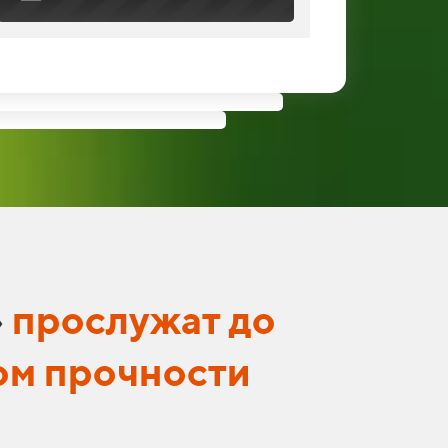
»
прослужат до
ом прочности