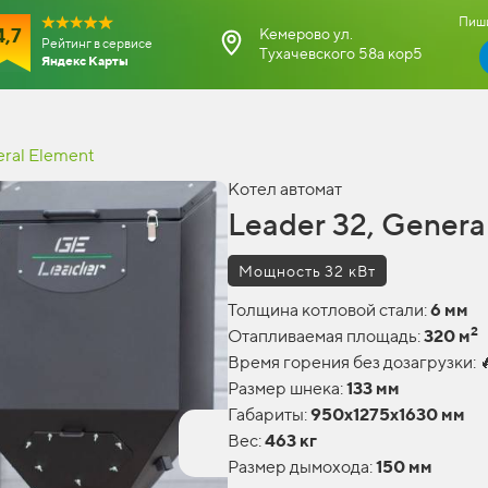
Пиши
4,7
Кемерово ул.
Рейтинг в сервисе
Тухачевского 58а кор5
Яндекс Карты
eral Element
Котел автомат
Leader 32, Genera
Мощность 32 кВт
Толщина котловой стали:
6 мм
2
Отапливаемая площадь:
320 м
Время горения без дозагрузки: 
Размер шнека:
133 мм
Габариты:
950х1275х1630 мм
Вес:
463 кг
Размер дымохода:
150 мм