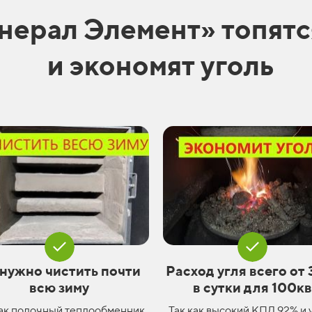
нерал Элемент» топятс
и экономят уголь
 нужно чистить почти
Расход угля всего от 
всю зиму
в сутки для 100к
как полочный теплообменник
Так как высокий КПД 92% и 