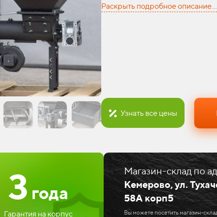
Раскрыть подробное описание...
Узнать все цены
Магазин-склад по ад
3
Кемерово,
ул. Тухач
года
58А корп5
Вы можете посетить магазин-скла
Гарантия на корпус