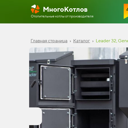
МногоКотлов
Отопительные котлы от
производителя
Главная страница
›
Каталог
›
Leader 32, Gen