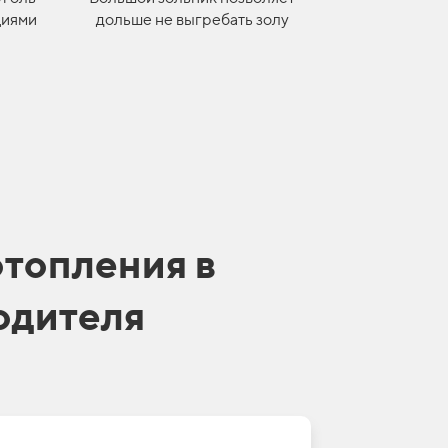
циями
дольше не выгребать золу
отопления в
одителя