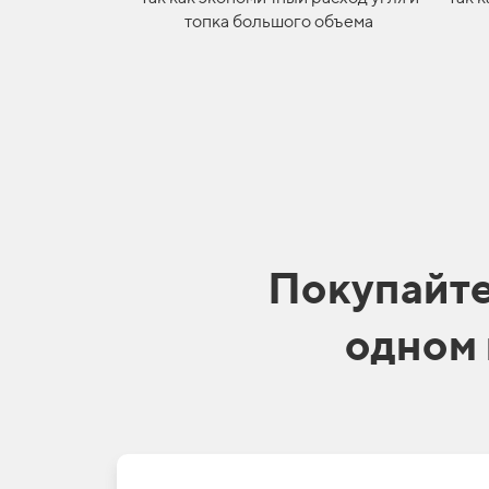
топка большого объема
Покупайт
одном 