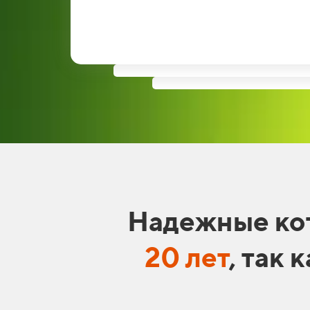
Надежные ко
20 лет
,
так к