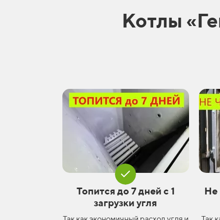
Котлы «Ге
Топится до 7 дней с 1
Не
загрузки угля
Так как экономичный расход угля и
Так 